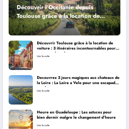
Découvrir l’Occitanie depuis
Toulouse grâce à la location de
voiture : guide pratique pour
rayonner dans la région rose
Découvrir Toulouse grâce à la location de
voiture : 3 itinéraires incontournables pour
votre week-end
Lire la suite
Decouvrez 3 jours magiques aux chateaux de
la Loire : La Loire a Velo pour une escapade
royale
Lire la suite
Heure en Guadeloupe : Les astuces pour
bien dormir malgre le changement d’heure
Lire la suite