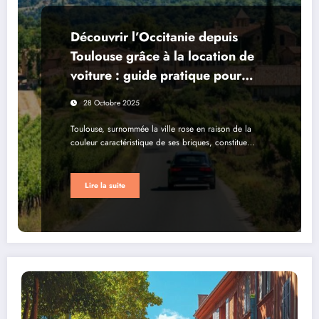
Découvrir l’Occitanie depuis
Toulouse grâce à la location de
voiture : guide pratique pour
rayonner dans la région rose
28 Octobre 2025
Toulouse, surnommée la ville rose en raison de la
couleur caractéristique de ses briques, constitue…
Lire la suite