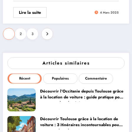
Lire la suite
4 Mars 2025
Pagination
1
2
3
des
publications
Articles similaires
Récent
Populaires
Commentaire
Découvrir l’Occitanie depuis Toulouse grâce
à la location de voiture : guide pratique pour
rayonner dans la région rose
Découvrir Toulouse grâce à la location de
voiture : 3 itinéraires incontournables pour
votre week-end